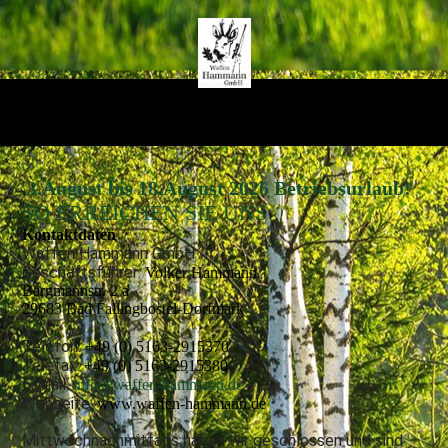
3.August bis 18.August 2026 Betriebsurlaub!
SO ERREICHEN SIE UNS
Kontakt­daten
Waffen Hammann GmbH
Geschäftsführer:
Volker Hammann
Bargmannstr. 2 a
29683 Bad Fallingbostel-Dorfmark
Telefon:
+49 (0) 5163-2915370
Telefax:
+49 (0) 5163-2915380
E-Mail:
info@waffen-hammann.de
Webseite:
www.waffen-hammann.de
Mittwochnachmittags haben wir geschlossen und sind