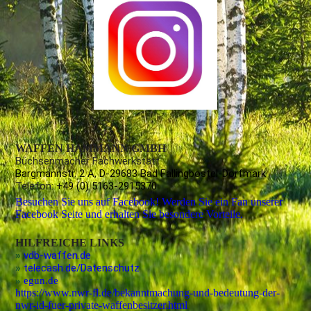
WAFFEN HAMMANN GMBH
Büchsenmacher Fachwerkstatt
Bargmannstr. 2 A, D-29683 Bad Fallingbostel-Dorfmark
Telefon:
+49 (0) 5163-2915370
Besuchen Sie uns auf Facebook! Werden Sie ein Fan unserer
Facebook Seite und erhalten Sie besondere Vorteile.
HILFREICHE LINKS
»
vdb-waffen.de
»
telecash.de/Datenschutz
»
egun.de
https://www.nwr-fl.de/bekanntmachung-und-bedeutung-der-
nwr-id-fuer-private-waffenbesitzer.html