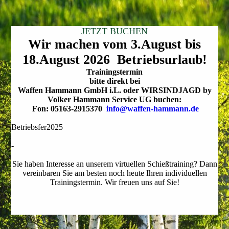
JETZT BUCHEN
Wir machen vom 3.August bis
18.August 2026 Betriebsurlaub!
Trainings­termin
bitte direkt bei
Waffen Hammann GmbH i.L. oder WIRSINDJAGD by
Volker Hammann Service UG buchen:
Fon: 05163-2915370
info@waffen-hammann.de
Betriebsfer2025
-
Sie haben Interesse an unserem virtuellen Schießtraining? Dann
vereinbaren Sie am besten noch heute Ihren individuellen
Trainingstermin. Wir freuen uns auf Sie!